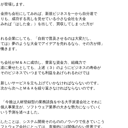
が登場します。

金持ち会社にしてみれば、新規ビジネスを一から自分達で

りも、成功する兆しを見せている小さな会社を大金

みれば「はした金」）を出して、買収してしまった方が



れる企業にしても、「自前で普及させるのは大変だし、

ては）夢のような大金でアイデアを売れるなら、その方が得」

働きます。

ち会社がＭ＆Ａに成功し、豊富な資金力、組織力で

道に乗せたとしても、上述（３）のようにビジネスの寿命が

そのビジネスでいつまでも利益をあげられるわけでは



新しいサービスを立ち上げていかなければならないのです。

次から次へとＭ＆Ａを繰り返さなければならないのです。

、「今後は人材登録型の業務請負をやる大手派遣会社とそれに

個人事業主が、ソフトウェア業界の大きな勢力になっていく

いう予測を述べました。

したことは、システム開発そのもののノウハウで生きていこう

フトウェア会社にとっては、直接的には関係のない世界です。
