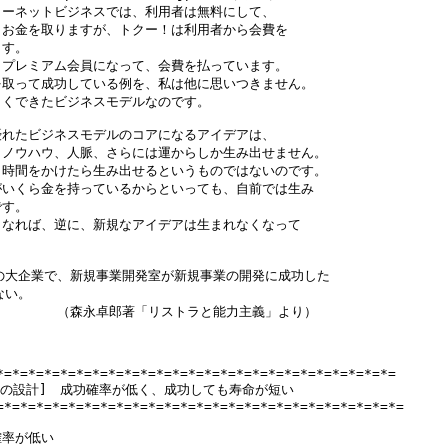
ーネットビジネスでは、利用者は無料にして、

お金を取りますが、トクー！は利用者から会費を

す。

プレミアム会員になって、会費を払っています。

取って成功している例を、私は他に思いつきません。

くできたビジネスモデルなのです。

れたビジネスモデルのコアになるアイデアは、

ノウハウ、人脈、さらには運からしか生み出せません。

時間をかけたら生み出せるというものではないのです。

いくら金を持っているからといっても、自前では生み

す。

なれば、逆に、新規なアイデアは生まれなくなって



の大企業で、新規事業開発室が新規事業の開発に成功した

い。

　　　　　（森永卓郎著「リストラと能力主義」より） 

*=*=*=*=*=*=*=*=*=*=*=*=*=*=*=*=*=*=*=*=*=*=*=*=*=

動の設計]　成功確率が低く、成功しても寿命が短い

=*=*=*=*=*=*=*=*=*=*=*=*=*=*=*=*=*=*=*=*=*=*=*=*=*=

率が低い
