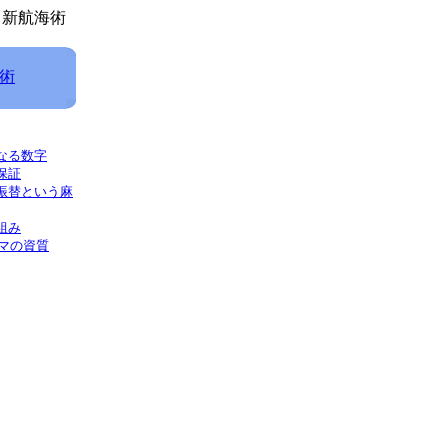
 新航海術
術
なる数字
保証
振替という麻
組み
ラマの資質