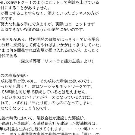
zon.comやトクー！のようにヒットして利益を上げている

目にすることがありません。

が目にすることすらなく、消えていったビジネスの方が

のです。

莫大な利益を手にできますが、実際には、ヒットせず

回収できない投資のほうが圧倒的に多いのです。

うモデルがあり、技術開発の目標がはっきりしている場合

の分野に投資をして何をやればよいかがはっきりしていた。

いまは何を開発すれば市場が受け入れるのかが、まったく

時代である。

　　　　　（森永卓郎著「リストラと能力主義」より） 

スの寿命が短い

成功確率は低いのに、その成功の寿命は短いのです。

ったかと思うと、次はソーシャルネットワークです。

て5年後も同じ形で存続しているとは思えません。

トビジネスはアイデアがベースになっているだけに、

れて、いずれは「当たり前」のものになってしまい、

せなくなってしまうのです。

主義の時代において、製鉄会社が建設した溶鉱炉、

が建設した造船所、石油精錬会社が建設した製油施設は、

30年も利益を生みだし続けてくれます。・・・(中略)・・・

して、ポスト産業資本主義の利益の源泉である「違い」の
