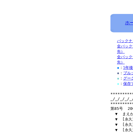
ホ
バックナ
全バック
先）
全バック
先）
●
：
5年
●
：
ブル
●
：
グー
●
：
保存
*********
_/_/_/_/
*********
第85号  200
  ▼  まえが
  ▼  [
  ▼  [
  ▼  [