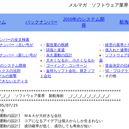
メルマガ ソフトウェア業界
2010年のシステム開
ーム
バックナンバー
航海
発
ンバーの全文検索
ナンバー（古い号が
●
：
製造業の呪縛
●
：
経営の基準と
●
：
請負と派遣
●
：
借入れと連帯
ナンバー（新しい号が
●
：
永久運動の設計
●
：
ソフトウェア
●
：
大きくなるか、小さくなるか
薬
後のシステム開発
●
：
ゴーイング・コンサーン
●
：
賃金決定の仕
ックスの法則
●
：
金持ちソフト会社、貧乏ソフ
●
：
SE・プログ
グルの衝撃
ト会社
○：その他
できないエディタ
*****************************************************

_/_/_/  ソフトウェア業界　新航海術  _/_/_/_/_/_/_/_/_/

*****************************************************

5/07/25

き

永久運動の設計]　Ｍ＆Ａが大好きな会社

永久運動の設計]　コアになるアイデアは個人からしか生まれない

永久運動の設計]　成功確率が低く、成功しても寿命が短い
