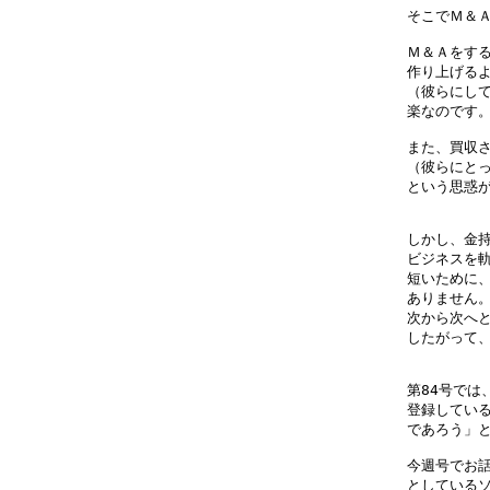
そこでＭ＆Ａ
Ｍ＆Ａをする
作り上げるよ
（彼らにして
楽なのです。
また、買収さ
（彼らにとっ
という思惑が
しかし、金持
ビジネスを軌
短いために、
ありません。
次から次へと
したがって、
第84号では
登録している
であろう」と
今週号でお話
としているソ