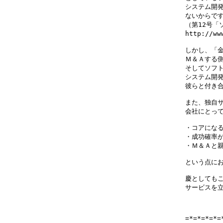
システム開発
ないからです
（第12号「
http://ww
しかし、「金
Ｍ＆Ａする側
そしてソフト
システム開発
彼らと付き合
また、独自サ
会社にとって
・コアになる
・成功確率が
・Ｍ＆Ａと親
という点にお
慶としてもこ
サービスを立
=*=*=*=*=