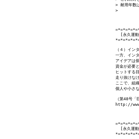
> 耐用年数
> 　　　　
=*=*=*=*=
  [永久運
*=*=*=*=*
（４）インタ
一方、インタ
アイデアは個
資金が必要と
ヒットする目
走り抜けなけ
ここで、組織
個人や小さな
（第48号「
http://ww
=*=*=*=*=
  [永久運
*=*=*=*=*