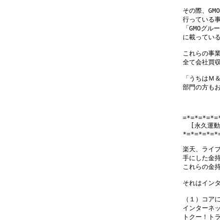
その際、GM
行っている事
「GMOグループ
に載っている
これらの事業
全て会社買収(
「うちはＭ＆
部門の方もお
=*=*=*=*=
  [永久運
*=*=*=*=*
楽天、ライブ
手にした金持
これらの金持
それはインタ
（１）コアに
インターネッ
トクー！トラベ