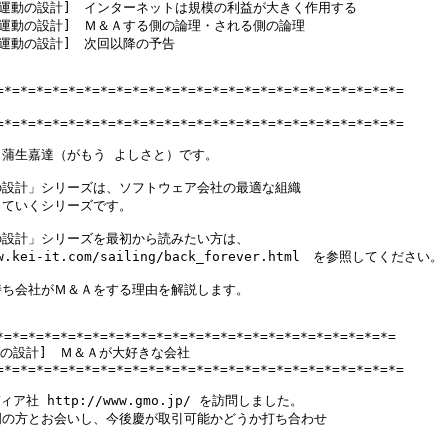
永久運動の設計]　インターネットは規模の利益が大きく作用する

永久運動の設計]　Ｍ＆Ａする側の論理・される側の論理

永久運動の設計]　次回以降の予告

=*=*=*=*=*=*=*=*=*=*=*=*=*=*=*=*=*=*=*=*=*=*=*=*=*=

=*=*=*=*=*=*=*=*=*=*=*=*=*=*=*=*=*=*=*=*=*=*=*=*=*=

蒲生嘉達（がもう よしさと）です。

設計」シリーズは、ソフトウェア会社の最適な組織

ていくシリーズです。

設計」シリーズを最初から読みたい方は、

ww.kei-it.com/sailing/back_forever.html　を参照してください。

ち会社がＭ＆Ａをする理由を解説します。

*=*=*=*=*=*=*=*=*=*=*=*=*=*=*=*=*=*=*=*=*=*=*=*=*=

動の設計]　Ｍ＆Ａが大好きな会社

=*=*=*=*=*=*=*=*=*=*=*=*=*=*=*=*=*=*=*=*=*=*=*=*=*=

ィア社 http://www.gmo.jp/ を訪問しました。

の方とお会いし、今後慶が取引可能かどうか打ち合わせ
