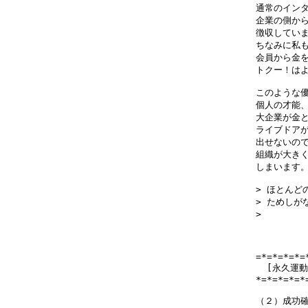
通常のインタ
企業の側から
徴収していま
ちなみに私も
会員から金を
トクー！はよ
このような優
個人の才能、
大企業が金と
ライブドアが
出せないので
組織が大きく
しまいます。
> ほとんど
> ためしがな
> 　　　　
=*=*=*=*=
  [永久運
*=*=*=*=*
（２）成功確