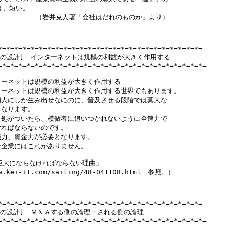
は、短い。

　　　　　　（岩井克人著「会社はだれのものか」より）

*=*=*=*=*=*=*=*=*=*=*=*=*=*=*=*=*=*=*=*=*=*=*=*=*=

動の設計]　インターネットは規模の利益が大きく作用する

=*=*=*=*=*=*=*=*=*=*=*=*=*=*=*=*=*=*=*=*=*=*=*=*=*=

ーネットは規模の利益が大きく作用する

ーネットは規模の利益が大きく作用する世界でもあります。

人にしか生み出せなにのに、普及させる段階では莫大な

なります。

処がついたら、模倣者に追いつかれないように全速力で

ればならないのです。

力、資金力が必要となります。

企業にはこれがありません。

巨大にならなければならない理由」

w.kei-it.com/sailing/48-041108.html　参照。）

*=*=*=*=*=*=*=*=*=*=*=*=*=*=*=*=*=*=*=*=*=*=*=*=*=

動の設計]　Ｍ＆Ａする側の論理・される側の論理

=*=*=*=*=*=*=*=*=*=*=*=*=*=*=*=*=*=*=*=*=*=*=*=*=*=
