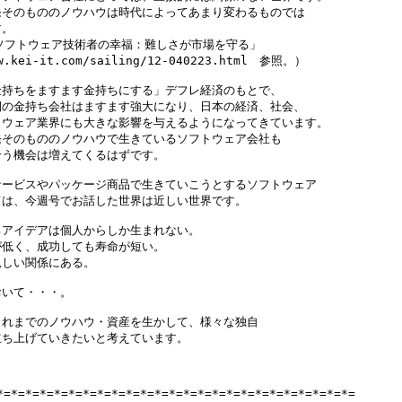
そのもののノウハウは時代によってあまり変わるものでは

。

ソフトウェア技術者の幸福：難しさが市場を守る」

w.kei-it.com/sailing/12-040223.html　参照。）

持ちをますます金持ちにする」デフレ経済のもとで、

の金持ち会社はますます強大になり、日本の経済、社会、

ウェア業界にも大きな影響を与えるようになってきています。

そのもののノウハウで生きているソフトウェア会社も

う機会は増えてくるはずです。

ービスやパッケージ商品で生きていこうとするソフトウェア

は、今週号でお話した世界は近しい世界です。

アイデアは個人からしか生まれない。

低く、成功しても寿命が短い。

しい関係にある。

いて・・・。

れまでのノウハウ・資産を生かして、様々な独自

ち上げていきたいと考えています。

*=*=*=*=*=*=*=*=*=*=*=*=*=*=*=*=*=*=*=*=*=*=*=*=*=
