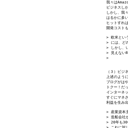
我々はAma
ビジネスしか
しかし、我々
はるかに多い
ヒットすれば
開発コストも
> 欧米とい
> には、ど
> しかし、
> 見えない
> 　　　　
（３）ビジネ
上述のように
ブログがはや
トクー！だっ
インターネッ
すぐにマネさ
利益を生み出
> 産業資本
> 造船会社
> 20年も
> これに対