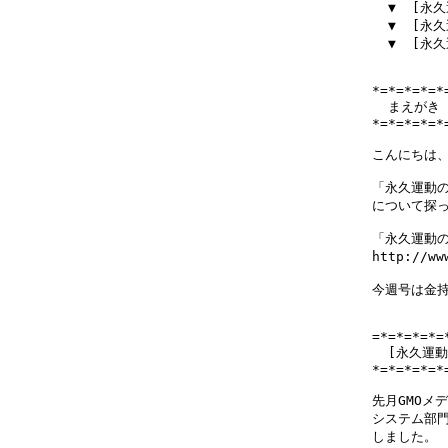
  ▼  [
  ▼  [
  ▼  [
*=*=*=*=*
  まえがき

*=*=*=*=*
こんにちは、
「永久運動の
について探っ
「永久運動の
http://w
今週号は金持
=*=*=*=*=
  [永久運
*=*=*=*=*
先月GMOメデ
システム部門
しました。
