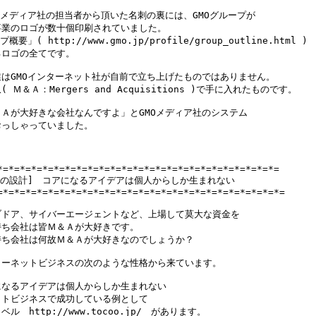
Oメディア社の担当者から頂いた名刺の裏には、GMOグループが

業のロゴが数十個印刷されていました。

概要」( http://www.gmo.jp/profile/group_outline.html )

ロゴの全てです。

はGMOインターネット社が自前で立ち上げたものではありません。

 Ｍ＆Ａ：Mergers and Acquisitions )で手に入れたものです。

Ａが大好きな会社なんですよ」とGMOメディア社のシステム

っしゃっていました。

*=*=*=*=*=*=*=*=*=*=*=*=*=*=*=*=*=*=*=*=*=*=*=*=*=

動の設計]　コアになるアイデアは個人からしか生まれない

=*=*=*=*=*=*=*=*=*=*=*=*=*=*=*=*=*=*=*=*=*=*=*=*=*=

ドア、サイバーエージェントなど、上場して莫大な資金を

ち会社は皆Ｍ＆Ａが大好きです。

ち会社は何故Ｍ＆Ａが大好きなのでしょうか？

ーネットビジネスの次のような性格から来ています。

なるアイデアは個人からしか生まれない

トビジネスで成功している例として

ル　http://www.tocoo.jp/　があります。
