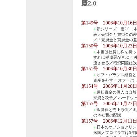
慶2.0
第149号 2006年10月16
●
新シリーズ「慶2.0
表／売掛金と買掛金の差
／「売掛金と買掛金の差
第150号 2006年10月23
●
本当は社長に株を持っ
すれば税務署が喜ぶ／ 
流させる／増資問題は次
第151号 2006年10月30
●
オフ・バランス経営と
資産を外す／ オフ・バ
第154号 2006年11月20
●
運転資金の借入は自然
投資と税金／ ハードウ
第155号 2006年11月27
●
販管費と売上原価／固
の本社費の配賦
第157号 2006年12月11
●
日本のオフショアリン
米国人プログラマは5年