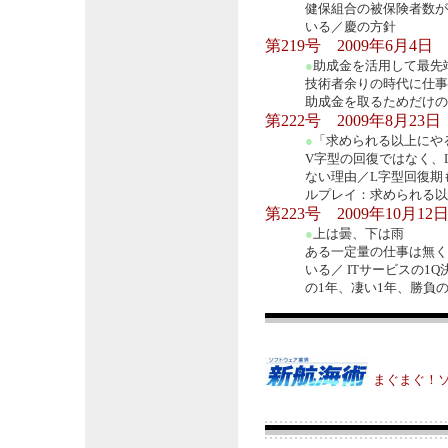
健保組合の被保険者数が
いる／慶の方針
第219号 2009年6月4日
●
助成金を活用して最先
技術者余りの時代に仕事
助成金を取るためだけの研
第222号 2009年8月23日
●
「求められる以上にや
V字型の回復ではなく、
ない理由／L字型回復期
ルプレイ：求められる以
第223号 2009年10月12
●
上は曇、下は雨
ある一定量の仕事は無く
いる／ ITサービスの
の1年、凄い1年、勝負の
まぐまぐ！ソフ