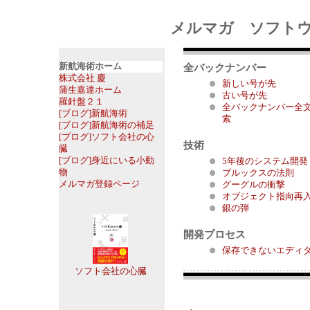
メルマガ ソフトウ
新航海術ホーム
全バックナンバー
株式会社 慶
新しい号が先
蒲生嘉達ホーム
古い号が先
羅針盤２１
全バックナンバー全
[ブログ]新航海術
索
[ブログ]新航海術の補足
[ブログ]ソフト会社の心
技術
臓
[ブログ]身近にいる小動
5年後のシステム開発
物
ブルックスの法則
メルマガ登録ページ
グーグルの衝撃
オブジェクト指向再
銀の弾
開発プロセス
保存できないエディ
ソフト会社の心臓