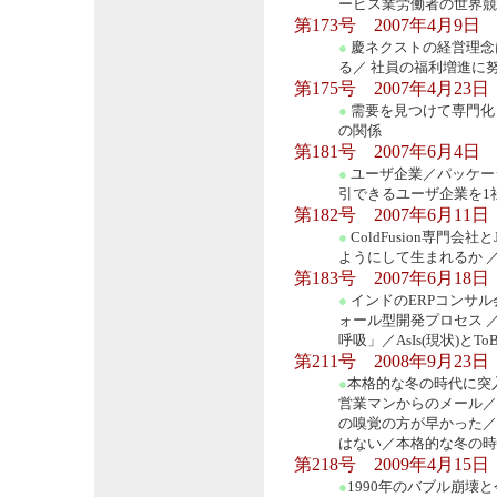
ービス業労働者の世界競
第173号 2007年4月9日
●
慶ネクストの経営理念
る／ 社員の福利増進に
第175号 2007年4月23日
●
需要を見つけて専門化
の関係
第181号 2007年6月4日
●
ユーザ企業／パッケー
引できるユーザ企業を1
第182号 2007年6月11日
●
ColdFusion専門
ようにして生まれるか ／
第183号 2007年6月18日
●
インドのERPコンサル会
ォール型開発プロセス 
呼吸」／AsIs(現状)とTo
第211号 2008年9月23日
●
本格的な冬の時代に突
営業マンからのメール／
の嗅覚の方が早かった／
はない／本格的な冬の時
第218号 2009年4月15日
●
1990年のバブル崩壊